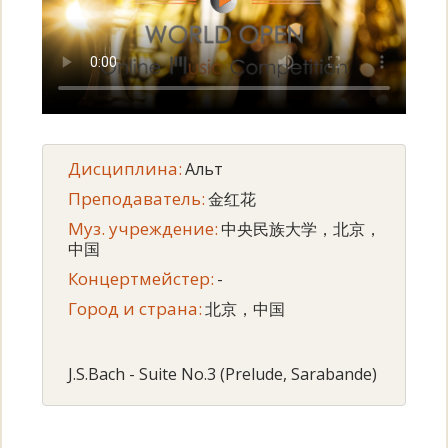
Дисциплина:
Альт
Преподаватель:
金红花
Муз. учреждение:
中央民族大学，北京，
中国
Концертмейстер:
-
Город и страна:
北京，中国
J.S.Bach - Suite No.3 (Prelude, Sarabande)