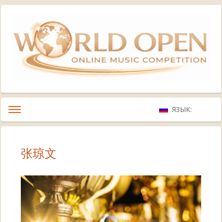
ЯЗЫК:
张琼文