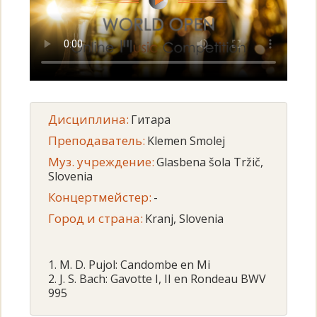
Дисциплина:
Гитара
Преподаватель:
Klemen Smolej
Муз. учреждение:
Glasbena šola Tržič,
Slovenia
Концертмейстер:
-
Город и страна:
Kranj, Slovenia
1. M. D. Pujol: Candombe en Mi
2. J. S. Bach: Gavotte I, II en Rondeau BWV
995