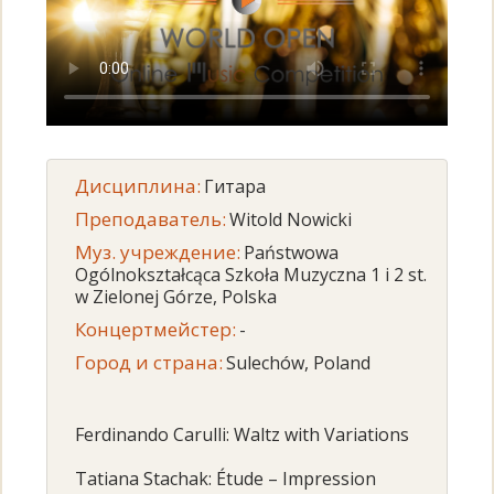
Дисциплина:
Гитара
Преподаватель:
Witold Nowicki
Муз. учреждение:
Państwowa
Ogólnokształcąca Szkoła Muzyczna 1 i 2 st.
w Zielonej Górze, Polska
Концертмейстер:
-
Город и страна:
Sulechów, Poland
Ferdinando Carulli: Waltz with Variations
Tatiana Stachak: Étude – Impression