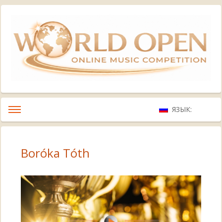
ЯЗЫК:
Boróka Tóth