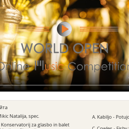
йта
ikic Natalija, spec.
A. Kabiljo - Potu
Konservatorij za glasbo in balet
C. Cowles - Fishy 