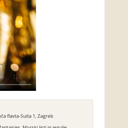
joča flavta-Suita 1, Zagreb
fantaisies, Morski listi in jegulje