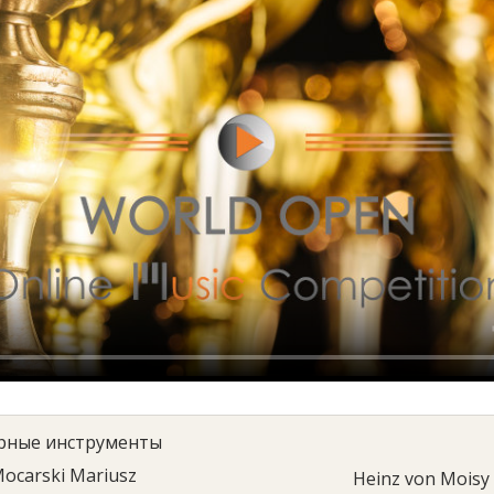
рные инструменты
ocarski Mariusz
Heinz von Moisy 