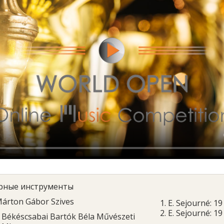
рные инструменты
árton Gábor Szives
1. E. Sejourné: 1
2. E. Sejourné: 1
Békéscsabai Bartók Béla Művészeti