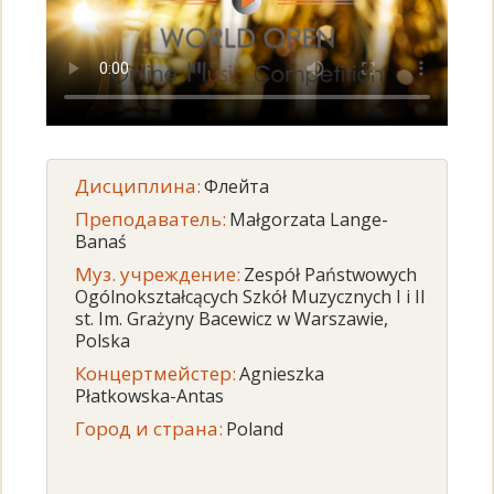
Дисциплина:
Флейта
Преподаватель:
Małgorzata Lange-
Banaś
Муз. учреждение:
Zespół Państwowych
Ogólnokształcących Szkół Muzycznych I i II
st. Im. Grażyny Bacewicz w Warszawie,
Polska
Концертмейстер:
Agnieszka
Płatkowska-Antas
Город и страна:
Poland