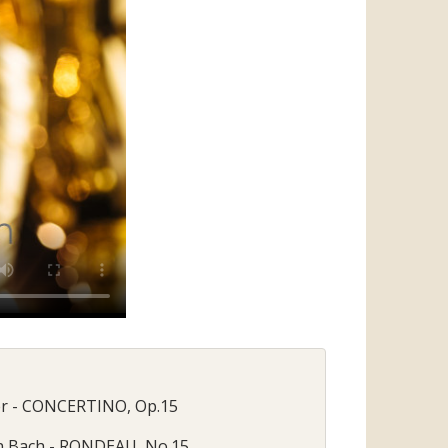
er - CONCERTINO, Op.15
n Bach - RONDEAU, No.15