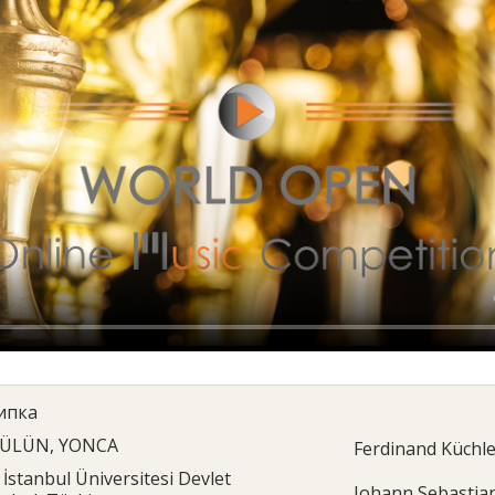
ипка
ÜLÜN, YONCA
Ferdinand Küchl
İstanbul Üniversitesi Devlet
Johann Sebastia