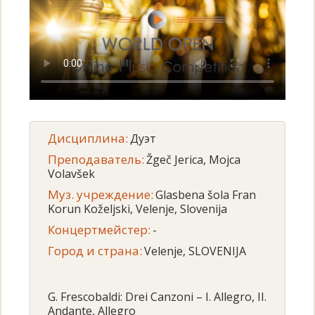
Дисциплина:
Дуэт
Преподаватель:
Žgeč Jerica, Mojca
Volavšek
Муз. учреждение:
Glasbena šola Fran
Korun Koželjski, Velenje, Slovenija
Концертмейстер:
-
Город и страна:
Velenje, SLOVENIJA
G. Frescobaldi: Drei Canzoni – I. Allegro, II.
Andante, Allegro