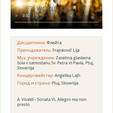
Дисциплина:
Флейта
Преподаватель:
Frajnkovič Lija
Муз. учреждение:
Zasebna glasbena
šola v samostanu Sv. Petra in Pavla, Ptuj,
Slovenija
Концертмейстер:
Angelika Lajh
Город и страна:
Ptuj, Slovenija
A. Vivaldi - Sonata VI, Allegro ma non
presto