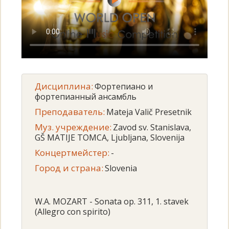
Дисциплина:
Фортепиано и
фортепианный ансамбль
Преподаватель:
Mateja Valič Presetnik
Муз. учреждение:
Zavod sv. Stanislava,
GŠ MATIJE TOMCA, Ljubljana, Slovenija
Концертмейстер:
-
Город и страна:
Slovenia
W.A. MOZART - Sonata op. 311, 1. stavek
(Allegro con spirito)