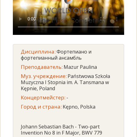
Дисциплина:
Фортепиано и
фортепианный ансамбль
Преподаватель:
Mazur Paulina
Муз. учреждение:
Państwowa Szkoła
Muzyczna I Stopnia im. A. Tansmana w
Kępnie, Poland
Концертмейстер:
-
Город и страна:
Kępno, Polska
Johann Sebastian Bach - Two-part
Invention No 8 in F Major, BWV 779