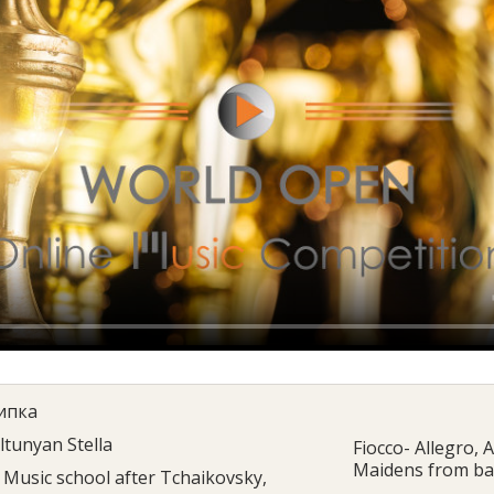
ипка
ltunyan Stella
Fiocco- Allegro,
Maidens from ba
Music school after Tchaikovsky,