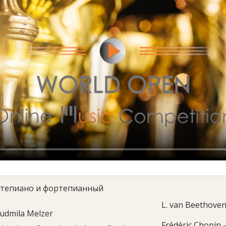
тепиано и фортепианный
L. van Beethoven
udmila Melzer
Frédéric Chopin -