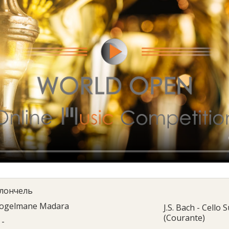
лончель
ogelmane Madara
J.S. Bach - Cello
(Courante)
-