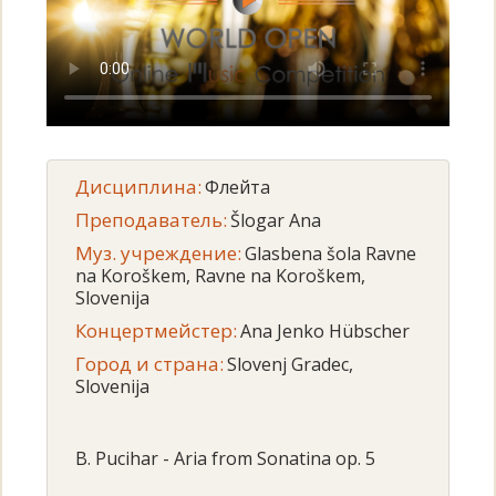
Дисциплина:
Флейта
Преподаватель:
Šlogar Ana
Муз. учреждение:
Glasbena šola Ravne
na Koroškem, Ravne na Koroškem,
Slovenija
Концертмейстер:
Ana Jenko Hübscher
Город и страна:
Slovenj Gradec,
Slovenija
B. Pucihar - Aria from Sonatina op. 5