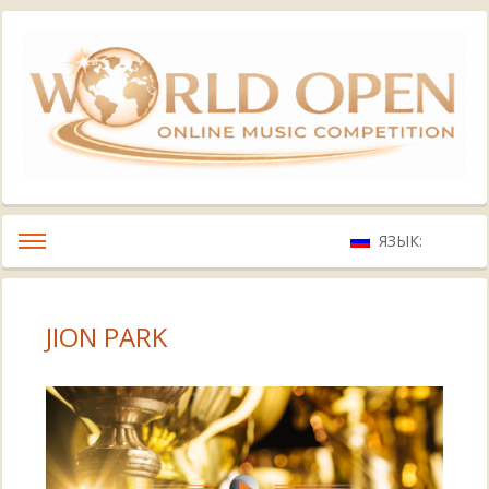
ЯЗЫК:
JION PARK