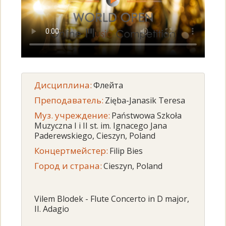
Дисциплина:
Флейта
Преподаватель:
Zięba-Janasik Teresa
Муз. учреждение:
Państwowa Szkoła
Muzyczna I i II st. im. Ignacego Jana
Paderewskiego, Cieszyn, Poland
Концертмейстер:
Filip Bies
Город и страна:
Cieszyn, Poland
Vilem Blodek - Flute Concerto in D major,
II. Adagio