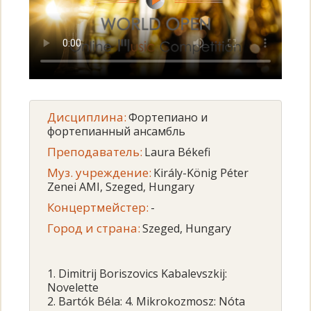
Дисциплина:
Фортепиано и
фортепианный ансамбль
Преподаватель:
Laura Békefi
Муз. учреждение:
Király-König Péter
Zenei AMI, Szeged, Hungary
Концертмейстер:
-
Город и страна:
Szeged, Hungary
1. Dimitrij Boriszovics Kabalevszkij:
Novelette
2. Bartók Béla: 4. Mikrokozmosz: Nóta