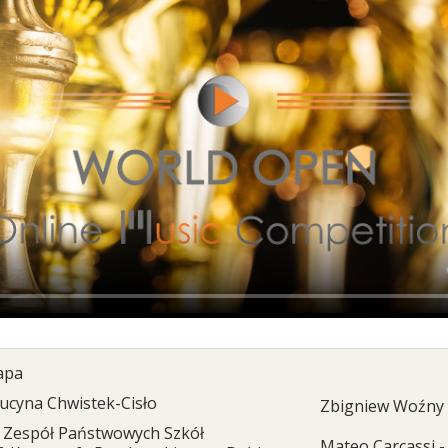
ара
ucyna Chwistek-Cisło
Zbigniew Woźny -
Zespół Państwowych Szkół
Mateo Carcassi -