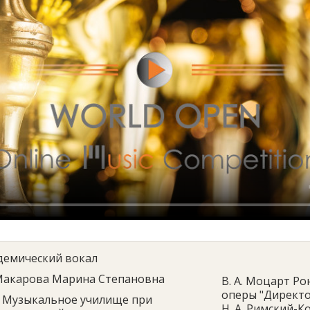
демический вокал
акарова Марина Степановна
В. А. Моцарт Р
оперы "Директо
Музыкальное училище при
Н. А. Римский-