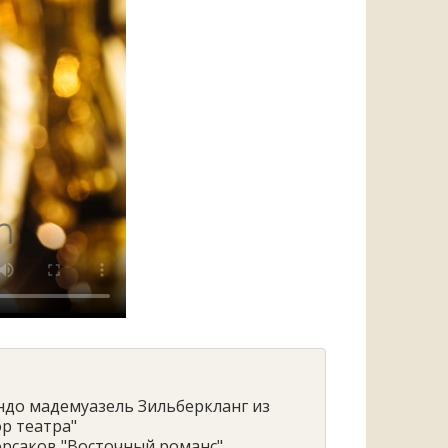
ондо мадемуазель Зильберкланг из
р театра"
Корсаков "Восточный романс"