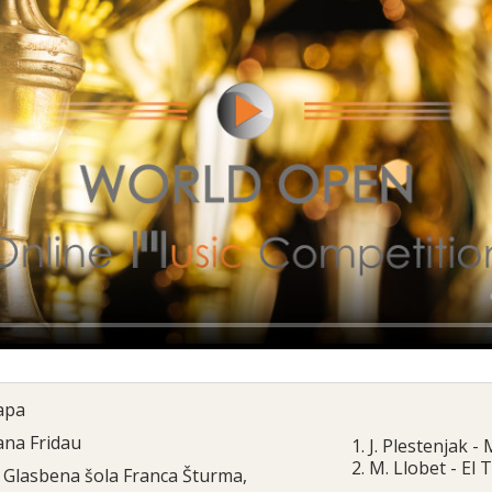
ара
ana Fridau
1. J. Plestenjak -
2. M. Llobet - El
Glasbena šola Franca Šturma,