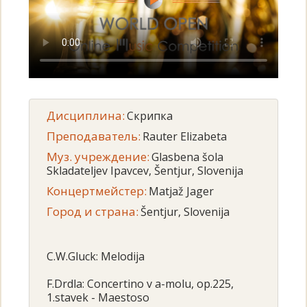
Дисциплина:
Скрипка
Преподаватель:
Rauter Elizabeta
Муз. учреждение:
Glasbena šola
Skladateljev Ipavcev, Šentjur, Slovenija
Концертмейстер:
Matjaž Jager
Город и страна:
Šentjur, Slovenija
C.W.Gluck: Melodija
F.Drdla: Concertino v a-molu, op.225,
1.stavek - Maestoso