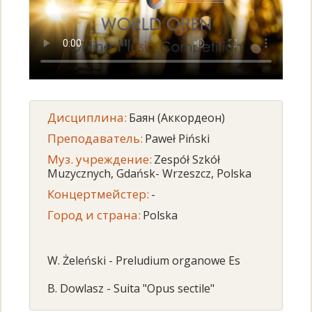
Дисциплина:
Баян (Аккордеон)
Преподаватель:
Paweł Piński
Муз. учреждение:
Zespół Szkół
Muzycznych, Gdańsk- Wrzeszcz, Polska
Концертмейстер:
-
Город и страна:
Polska
W. Żeleński - Preludium organowe Es
B. Dowlasz - Suita "Opus sectile"