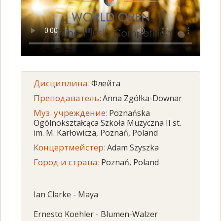
Дисциплина:
Флейта
Преподаватель:
Anna Zgółka-Downar
Муз. учреждение:
Poznańska
Ogólnokształcąca Szkoła Muzyczna II st.
im. M. Karłowicza, Poznań, Poland
Концертмейстер:
Adam Szyszka
Город и страна:
Poznań, Poland
Ian Clarke - Maya
Ernesto Koehler - Blumen-Walzer