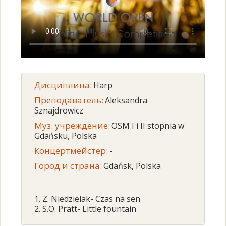
Дисциплина:
Harp
Преподаватель:
Aleksandra
Sznajdrowicz
Муз. учреждение:
OSM I i II stopnia w
Gdańsku, Polska
Концертмейстер:
-
Город и страна:
Gdańsk, Polska
1. Z. Niedzielak- Czas na sen
2. S.O. Pratt- Little fountain