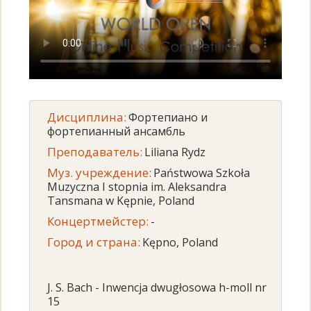
Дисциплина:
Фортепиано и
фортепианный ансамбль
Преподаватель:
Liliana Rydz
Муз. учреждение:
Państwowa Szkoła
Muzyczna I stopnia im. Aleksandra
Tansmana w Kępnie, Poland
Концертмейстер:
-
Город и страна:
Kępno, Poland
J. S. Bach - Inwencja dwugłosowa h-moll nr
15