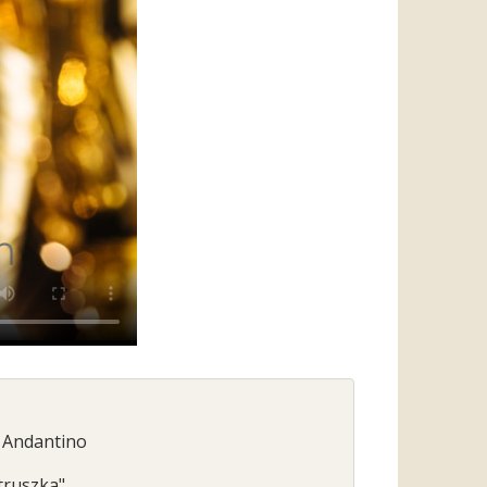
- Andantino
truszka"