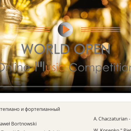
тепиано и фортепианный
A. Chaczaturian 
aweł Bortnowski
W. Kosenko " Pie