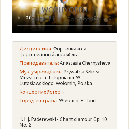
Дисциплина:
Фортепиано и
фортепианный ансамбль
Преподаватель:
Anastasia Chernysheva
Муз. учреждение:
Prywatna Szkoła
Muzyczna I i II stopnia im. W.
Lutosławskiego, Wołomin, Polska
Концертмейстер:
-
Город и страна:
Wołomin, Poland
1. I. J. Paderewski - Chant d'amour Op. 10
No. 2