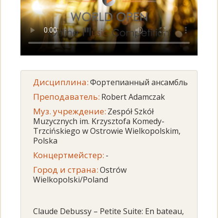
Дисциплина:
Фортепианный ансамбль
Преподаватель:
Robert Adamczak
Муз. учреждение:
Zespół Szkół
Muzycznych im. Krzysztofa Komedy-
Trzcińskiego w Ostrowie Wielkopolskim,
Polska
Концертмейстер:
-
Город и страна:
Ostrów
Wielkopolski/Poland
Claude Debussy – Petite Suite: En bateau,