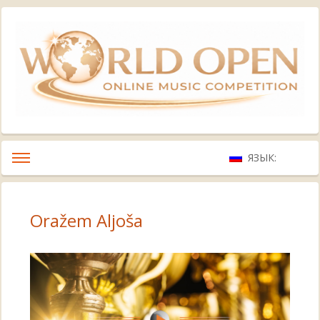
ЯЗЫК:
Oražem Aljoša