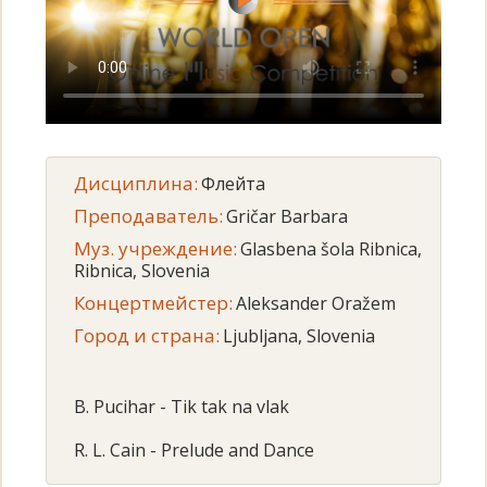
Дисциплина:
Флейта
Преподаватель:
Gričar Barbara
Муз. учреждение:
Glasbena šola Ribnica,
Ribnica, Slovenia
Концертмейстер:
Aleksander Oražem
Город и страна:
Ljubljana, Slovenia
B. Pucihar - Tik tak na vlak
R. L. Cain - Prelude and Dance