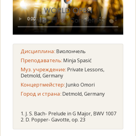
Дисциплина:
Виолончель
Преподаватель:
Minja Spasić
Муз. учреждение:
Private Lessons,
Detmold, Germany
Концертмейстер:
Junko Omori
Город и страна:
Detmold, Germany
1. J. S. Bach- Prelude in G Major, BWV 1007
2. D. Popper- Gavotte, op. 23