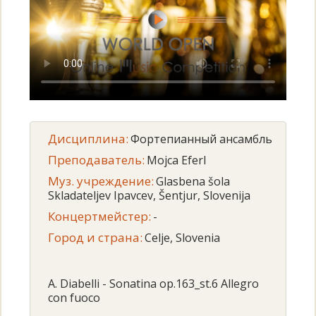
Дисциплина:
Фортепианный ансамбль
Преподаватель:
Mojca Eferl
Муз. учреждение:
Glasbena šola
Skladateljev Ipavcev, Šentjur, Slovenija
Концертмейстер:
-
Город и страна:
Celje, Slovenia
A. Diabelli - Sonatina op.163_st.6 Allegro
con fuoco