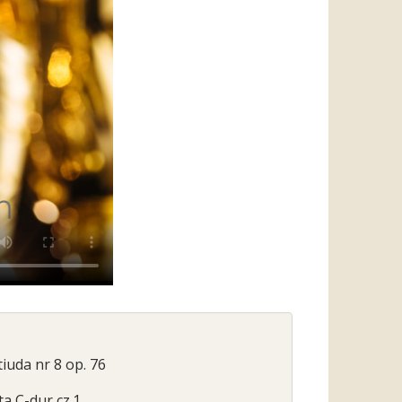
iuda nr 8 op. 76
ta C-dur cz.1