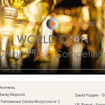
лончель
aciej Kłopocki
David Popper - Et
Państwowa Szkoła Muzyczna nr 2
J.B. Breval - Sona