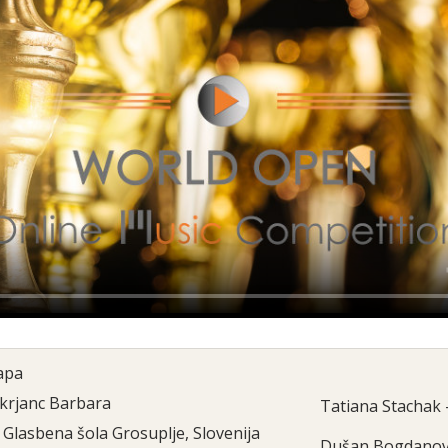
ара
krjanc Barbara
Tatiana Stachak
Glasbena šola Grosuplje, Slovenija
Dušan Bogdanović