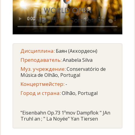
Дисциплина:
Баян (Аккордеон)
Преподаватель:
Anabela Silva
Муз. учреждение:
Conservatório de
Música de Olhão, Portugal
Концертмейстер:
-
Город и страна:
Olhão, Portugal
"Eisenbahn Op.73 1ºmov Dampflok " JAn
Truhl an ; " La Noyée" Yan Tiersen