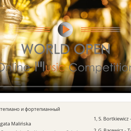
тепиано и фортепианный
1, S. Bortkiewicz
gata Malińska
2. G. Bacewicz - 