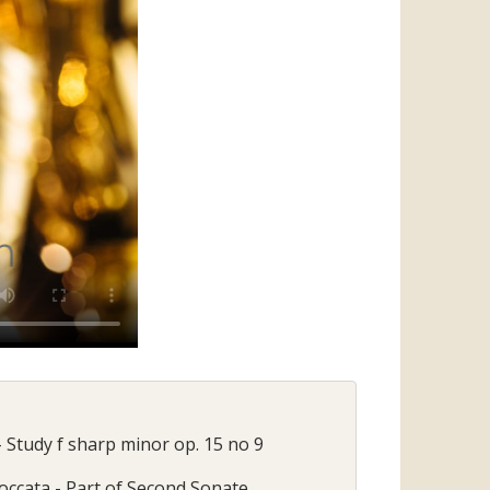
 - Study f sharp minor op. 15 no 9
Toccata - Part of Second Sonate