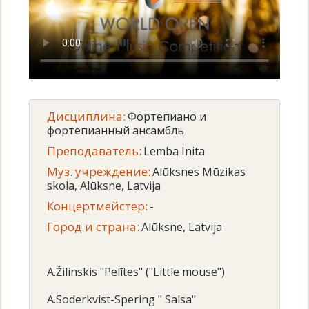
Дисциплина:
Фортепиано и
фортепианный ансамбль
Преподаватель:
Lemba Inita
Муз. учреждение:
Alūksnes Mūzikas
skola, Alūksne, Latvija
Концертмейстер:
-
Город и страна:
Alūksne, Latvija
A.Žilinskis "Pelītes" ("Little mouse")
A.Soderkvist-Spering " Salsa"