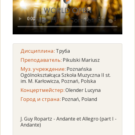
Дисциплина:
Труба
Преподаватель:
Pikulski Mariusz
Муз. учреждение:
Poznańska
Ogólnokształcąca Szkoła Muzyczna II st.
im. M. Karłowicza, Poznań, Polska
Концертмейстер:
Olender Lucyna
Город и страна:
Poznań, Poland
J. Guy Ropartz - Andante et Allegro (part I -
Andante)