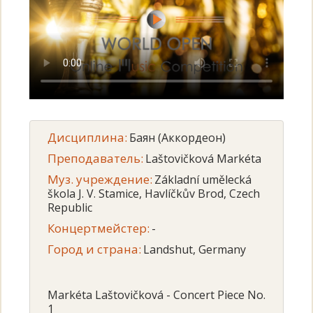
Дисциплина:
Баян (Аккордеон)
Преподаватель:
Laštovičková Markéta
Муз. учреждение:
Základní umělecká
škola J. V. Stamice, Havlíčkův Brod, Czech
Republic
Концертмейстер:
-
Город и страна:
Landshut, Germany
Markéta Laštovičková - Concert Piece No.
1