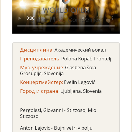
Дисциплина:
Академический вокал
Преподаватель:
Polona Kopač Trontelj
Муз. учреждение:
Glasbena šola
Grosuplje, Slovenija
Концертмейстер:
Evelin Legović
Город и страна:
Ljubljana, Slovenia
Pergolesi, Giovanni - Stizzoso, Mio
Stizzoso
Anton Lajovic - Bujni vetri v polju