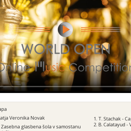
ара
atja Veronika Novak
1. T. Stachak - Ca
2. B. Calatayud - 
Zasebna glasbena šola v samostanu