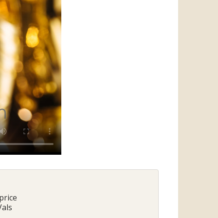
price
Vals