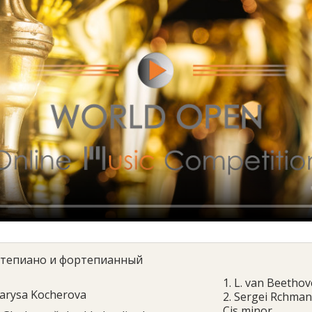
тепиано и фортепианный
1. L. van Beethov
arysa Kocherova
2. Sergei Rchman
Cis minor