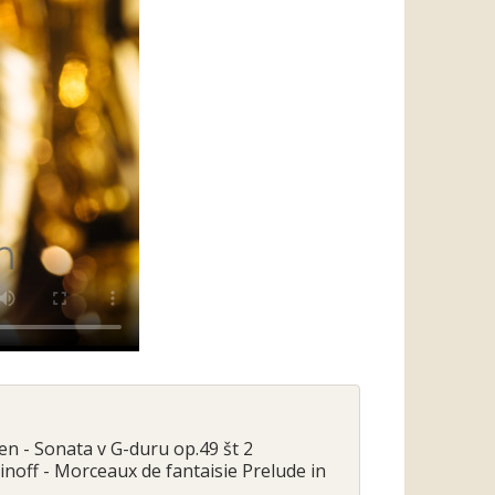
en - Sonata v G-duru op.49 št 2
inoff - Morceaux de fantaisie Prelude in