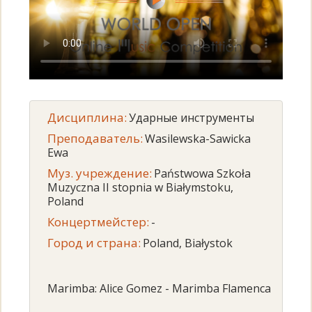
Дисциплина:
Ударные инструменты
Преподаватель:
Wasilewska-Sawicka
Ewa
Муз. учреждение:
Państwowa Szkoła
Muzyczna II stopnia w Białymstoku,
Poland
Концертмейстер:
-
Город и страна:
Poland, Białystok
Marimba: Alice Gomez - Marimba Flamenca