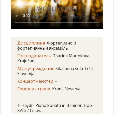
Дисциплина:
Фортепиано и
фортепианный ансамбль
Преподаватель:
Tsarina Marinkova
Krajnčan
Муз. учреждение:
Glasbena šola Tržič,
Slovenija
Концертмейстер:
-
Город и страна:
Kranj, Slovenia
1. Haydn: Piano Sonata in B minor, Hob.
XVI:32 I mov.