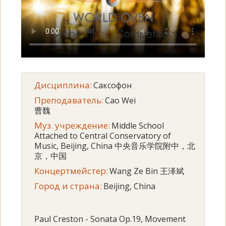
Дисциплина:
Саксофон
Преподаватель:
Cao Wei
曹魏
Муз. учреждение:
Middle School
Attached to Central Conservatory of
Music, Beijing, China 中央音乐学院附中，北
京，中国
Концертмейстер:
Wang Ze Bin 王泽斌
Город и страна:
Beijing, China
Paul Creston - Sonata Op.19, Movement