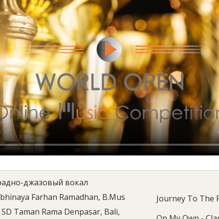
радно-джазовый вокал
bhinaya Farhan Ramadhan, B.Mus
Journey To The P
SD Taman Rama Denpasar, Bali,
On My Own - Cla