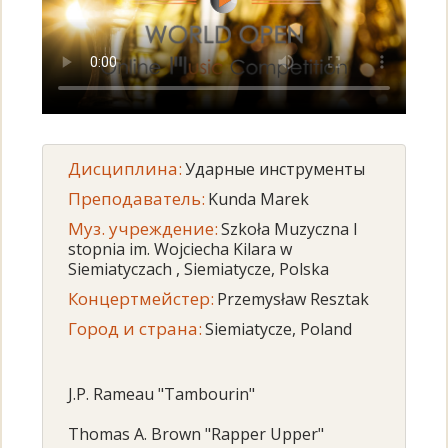
Дисциплина:
Ударные инструменты
Преподаватель:
Kunda Marek
Муз. учреждение:
Szkoła Muzyczna I
stopnia im. Wojciecha Kilara w
Siemiatyczach , Siemiatycze, Polska
Концертмейстер:
Przemysław Resztak
Город и страна:
Siemiatycze, Poland
J.P. Rameau "Tambourin"
Thomas A. Brown "Rapper Upper"